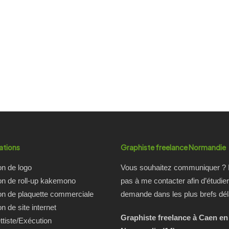
ations
Graphiste freelance Normandie
on de logo
Vous souhaitez communiquer ? 
on de roll-up kakemono
pas à me contacter afin d’étudier
on de plaquette commerciale
demande dans les plus brefs dél
n de site internet
Graphiste freelance à Caen en
tiste/Exécution