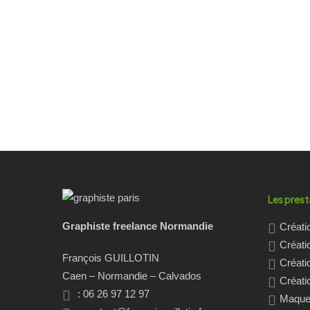
Les prest
Graphiste freelance Normandie
Créati
Créati
François GUILLOTIN
Créati
Caen – Normandie – Calvados
Créatio
: 06 26 97 12 97
Maquet