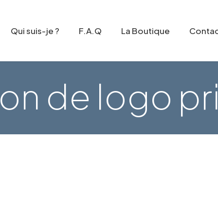
Qui suis-je ?
F.A.Q
La Boutique
Conta
on de logo pr