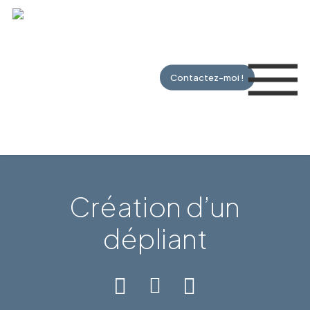
Skip
to
Me
main
content
Contactez-moi !
Création d’un
dépliant