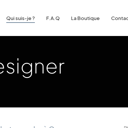
Qui suis-je ?
F.A.Q
La Boutique
Conta
esigner
P