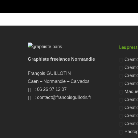
Les prest
Graphiste freelance Normandie
Créati
Créati
François GUILLOTIN
Créati
Caen – Normandie – Calvados
Créatio
: 06 26 97 12 97
Maquet
:
contact@francoisguillotin.fr
Créati
Créati
Créati
Créati
Photo