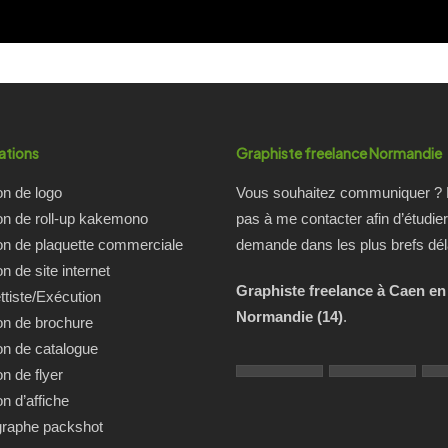
ations
Graphiste freelance Normandie
on de logo
Vous souhaitez communiquer ? 
on de roll-up kakemono
pas à me contacter afin d’étudier
on de plaquette commerciale
demande dans les plus brefs dél
n de site internet
Graphiste freelance à Caen en
tiste/Exécution
Normandie (14)
.
on de brochure
on de catalogue
on de flyer
on d’affiche
graphe packshot