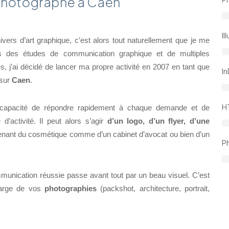
/Photographe à Caen
Il
ers d’art graphique, c’est alors tout naturellement que je me
ès des études de communication graphique et de multiples
és, j’ai décidé de lancer ma propre activité en 2007 en tant que
I
 sur
Caen
.
H
la capacité de répondre rapidement à chaque demande et de
’activité. Il peut alors s’agir
d’un logo, d’un flyer, d’une
nant du cosmétique comme d’un cabinet d’avocat ou bien d’un
P
mmunication réussie passe avant tout par un beau visuel. C’est
harge de vos
photographies
(packshot, architecture, portrait,