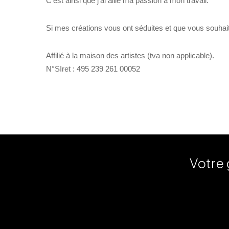
C’est ainsi que j’ai allié ma passion à mon travail.
Si mes créations vous ont séduites et que vous souhait
Affilié à la maison des artistes (tva non applicable).
N°SIret : 495 239 261 00052
Votre 