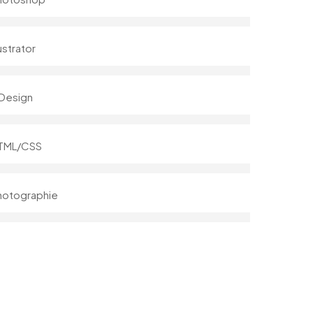
lustrator
nDesign
TML/CSS
hotographie