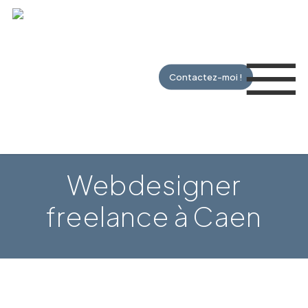
Skip
to
Me
main
content
Contactez-moi !
Webdesigner
freelance à Caen