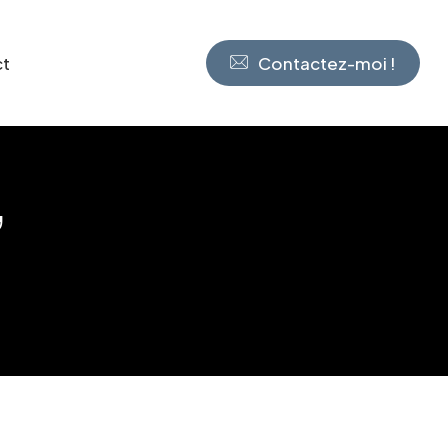
ct
Contactez-moi !
,