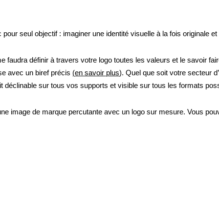
our seul objectif : imaginer une identité visuelle à la fois originale et
me faudra définir à travers votre logo toutes les valeurs et le savoir fair
se avec un biref précis
(
en savoir plus
)
. Quel que soit votre secteur 
soit déclinable sur tous vos supports et visible sur tous les formats po
s d’une image de marque percutante avec un logo sur mesure. Vous po