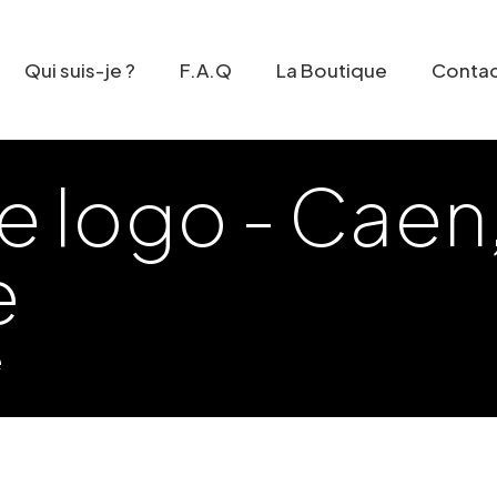
Qui suis-je ?
F.A.Q
La Boutique
Conta
e logo - Caen
e
e