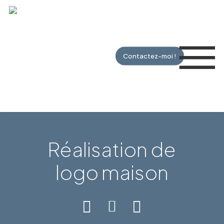
Skip
to
Me
main
content
Contactez-moi !
Réalisation de
logo maison