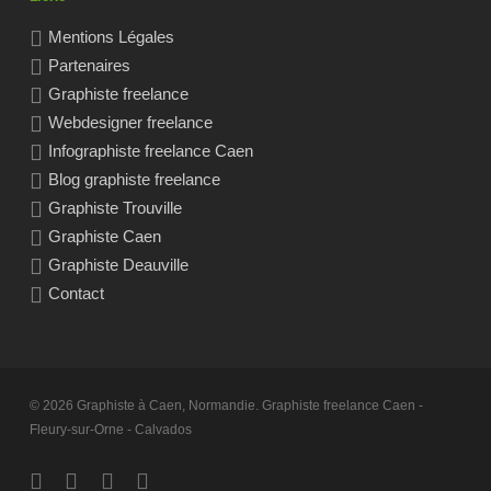
Mentions Légales
Partenaires
Graphiste freelance
Webdesigner freelance
Infographiste freelance Caen
Blog graphiste freelance
Graphiste Trouville
Graphiste Caen
Graphiste Deauville
Contact
© 2026 Graphiste à Caen, Normandie. Graphiste freelance Caen -
Fleury-sur-Orne - Calvados
twitter
facebook
linkedin
RSS