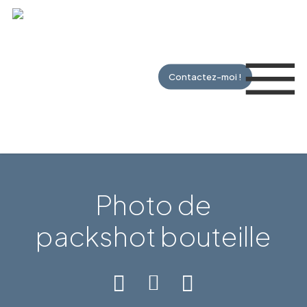
Skip
to
Me
main
content
Contactez-moi !
Photo de
packshot bouteille