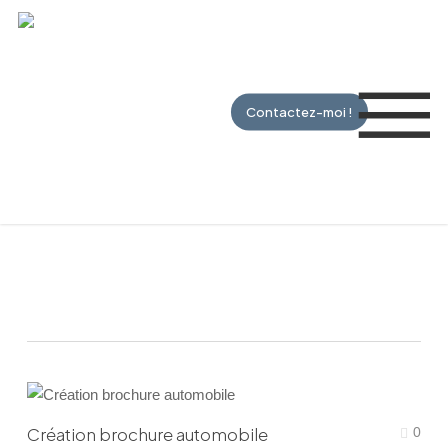
Skip
to
Me
main
content
Contactez-moi !
Création brochure
Création brochure automobile
0