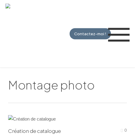
Skip
to
Me
main
content
Contactez-moi !
Montage photo
Création de catalogue
0