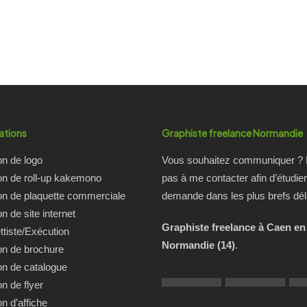
0
ations
Graphiste freelance Normandie
on de logo
Vous souhaitez communiquer ? 
on de roll-up kakemono
pas à me contacter afin d’étudier
on de plaquette commerciale
demande dans les plus brefs dél
n de site internet
Graphiste freelance à Caen en
tiste/Exécution
Normandie (14)
.
on de brochure
on de catalogue
on de flyer
on d’affiche