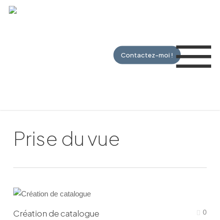
Skip
to
Me
main
content
Contactez-moi !
Prise du vue
Création de catalogue
0