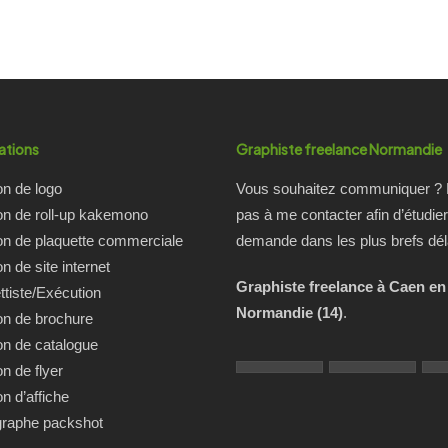
0
0
ations
Graphiste freelance Normandie
on de logo
Vous souhaitez communiquer ? 
on de roll-up kakemono
pas à me contacter afin d’étudier
on de plaquette commerciale
demande dans les plus brefs dél
n de site internet
Graphiste freelance à Caen en
tiste/Exécution
Normandie (14)
.
on de brochure
on de catalogue
on de flyer
on d’affiche
graphe packshot