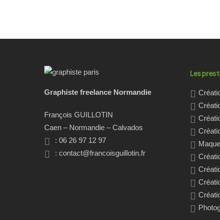
Les prest
Graphiste freelance Normandie
Créati
Créati
François GUILLOTIN
Créati
Caen – Normandie – Calvados
Créatio
: 06 26 97 12 97
Maquet
:
contact@francoisguillotin.fr
Créati
Créati
Créati
Créati
Photo