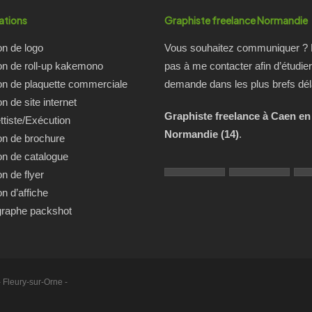
ations
Graphiste freelance Normandie
on de logo
Vous souhaitez communiquer ? 
on de roll-up kakemono
pas à me contacter afin d’étudier
on de plaquette commerciale
demande dans les plus brefs dél
n de site internet
Graphiste freelance à Caen en
tiste/Exécution
Normandie (14)
.
on de brochure
on de catalogue
on de flyer
on d’affiche
graphe packshot
 Fleury-sur-Orne -