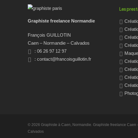
Les prest
Graphiste freelance Normandie
Créati
Créati
François GUILLOTIN
Créati
Caen – Normandie – Calvados
Créatio
: 06 26 97 12 97
Maquet
:
contact@francoisguillotin.fr
Créati
Créati
Créati
Créati
Photo
© 2026 Graphiste à Caen, Normandie. Graphiste freelance Caen -
Calvados