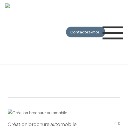
Skip
to
Me
main
content
Contactez-moi !
Graphiste Caen
Création brochure automobile
0