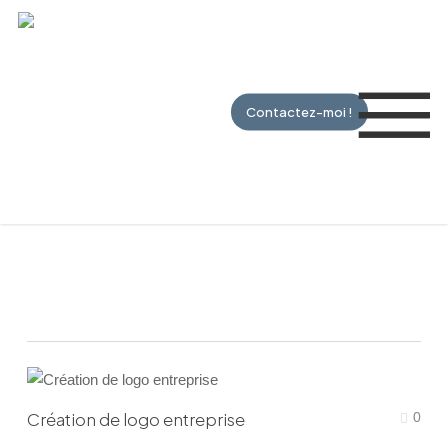
Skip
to
Me
main
content
Contactez-moi !
Mes logos
Création de logo entreprise
0